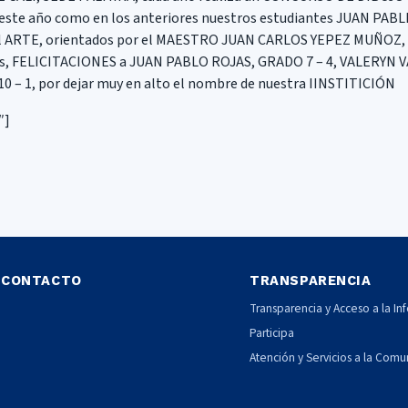
ste año como en los anteriores nuestros estudiantes JUAN PABL
a el ARTE, orientados por el MAESTRO JUAN CARLOS YEPEZ MUÑOZ,
ías, FELICITACIONES a JUAN PABLO ROJAS, GRADO 7 – 4, VALERYN V
– 1, por dejar muy en alto el nombre de nuestra IINSTITICIÓN
″]
CONTACTO
TRANSPARENCIA
Transparencia y Acceso a la In
Participa
Atención y Servicios a la Com