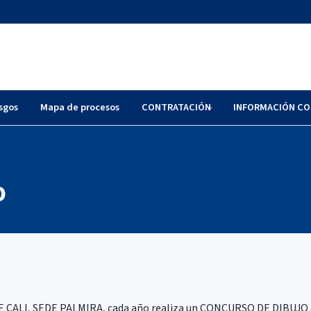
sgos
Mapa de procesos
CONTRATACIÓN
INFORMACIÓN CO
O
CALI, SEDE PALMIRA, cada año realiza un CONCURSO DE DIBUJO 