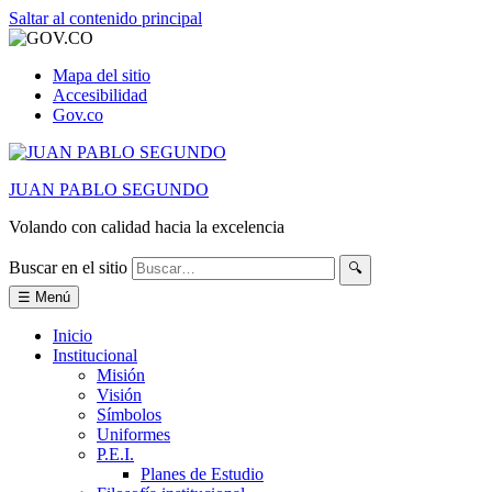
Saltar al contenido principal
Mapa del sitio
Accesibilidad
Gov.co
JUAN PABLO SEGUNDO
Volando con calidad hacia la excelencia
Buscar en el sitio
🔍
☰ Menú
Inicio
Institucional
Misión
Visión
Símbolos
Uniformes
P.E.I.
Planes de Estudio