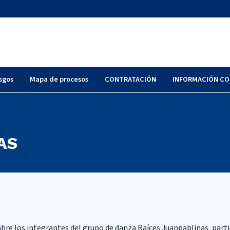
sgos
Mapa de procesos
CONTRATACIÓN
INFORMACIÓN CO
AS
bre los integrantes del grupo de danza Raíces Juanpablinas, partic