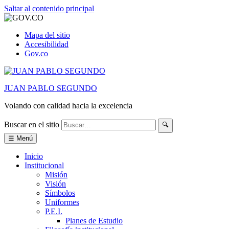
Saltar al contenido principal
Mapa del sitio
Accesibilidad
Gov.co
JUAN PABLO SEGUNDO
Volando con calidad hacia la excelencia
Buscar en el sitio
🔍
☰ Menú
Inicio
Institucional
Misión
Visión
Símbolos
Uniformes
P.E.I.
Planes de Estudio