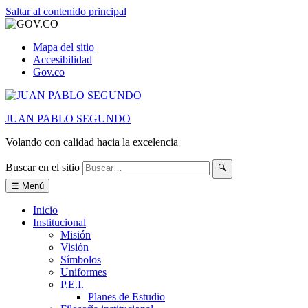
Saltar al contenido principal
Mapa del sitio
Accesibilidad
Gov.co
JUAN PABLO SEGUNDO
Volando con calidad hacia la excelencia
Buscar en el sitio
🔍
☰ Menú
Inicio
Institucional
Misión
Visión
Símbolos
Uniformes
P.E.I.
Planes de Estudio