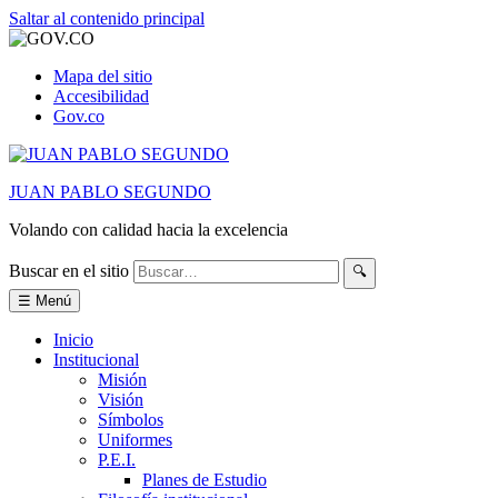
Saltar al contenido principal
Mapa del sitio
Accesibilidad
Gov.co
JUAN PABLO SEGUNDO
Volando con calidad hacia la excelencia
Buscar en el sitio
🔍
☰ Menú
Inicio
Institucional
Misión
Visión
Símbolos
Uniformes
P.E.I.
Planes de Estudio