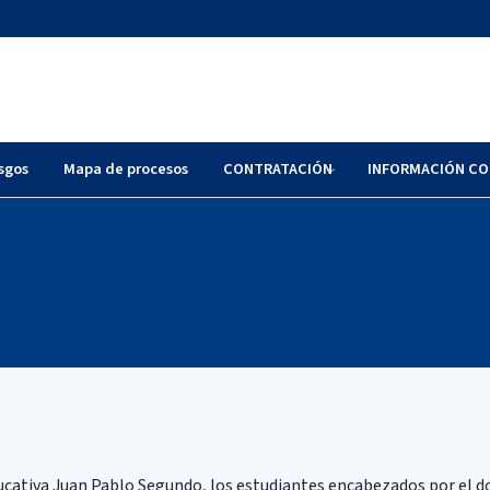
sgos
Mapa de procesos
CONTRATACIÓN
INFORMACIÓN CO
educativa Juan Pablo Segundo, los estudiantes encabezados por el d