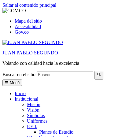
Saltar al contenido principal
Mapa del sitio
Accesibilidad
Gov.co
JUAN PABLO SEGUNDO
Volando con calidad hacia la excelencia
Buscar en el sitio
🔍
☰ Menú
Inicio
Institucional
Misión
Visión
Símbolos
Uniformes
P.E.I.
Planes de Estudio