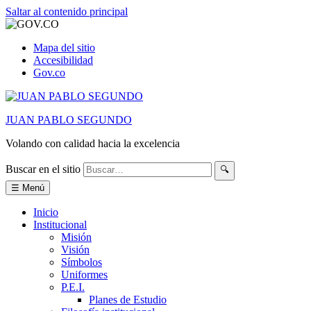
Saltar al contenido principal
Mapa del sitio
Accesibilidad
Gov.co
JUAN PABLO SEGUNDO
Volando con calidad hacia la excelencia
Buscar en el sitio
🔍
☰ Menú
Inicio
Institucional
Misión
Visión
Símbolos
Uniformes
P.E.I.
Planes de Estudio